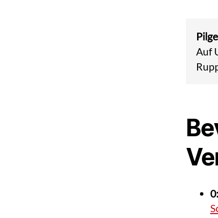
Pilg
Auf 
Rupp
Be
Ve
0
S