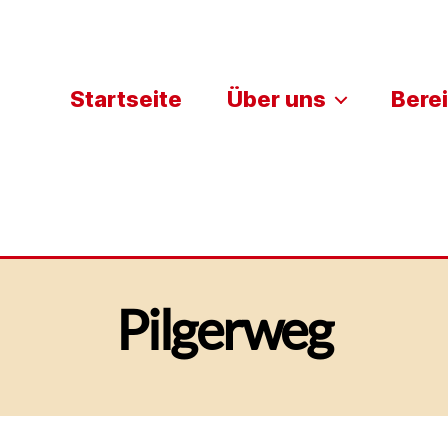
Startseite
Über uns
Bere
1
6
Pilgerweg
J
u
n
Veröffentlichungsdatum
i,
2