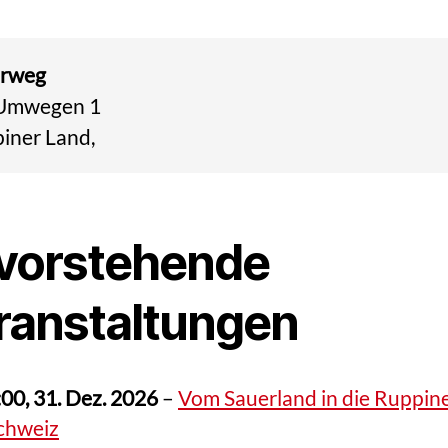
0
2
6
erweg
Umwegen 1
iner Land
,
vorstehende
ranstaltungen
:00,
31. Dez. 2026
–
Vom Sauerland in die Ruppin
chweiz